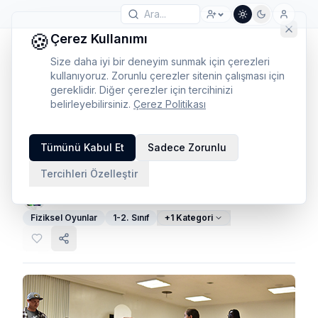
🍪
Çerez Kullanımı
Size daha iyi bir deneyim sunmak için çerezleri
kullanıyoruz. Zorunlu çerezler sitenin çalışması için
gereklidir. Diğer çerezler için tercihinizi
belirleyebilirsiniz.
Çerez Politikası
Sen Yaparsın İkimiz
Tümünü Kabul Et
Sadece Zorunlu
Yaparız Oyunu
Tercihleri Özelleştir
Peda Network
·
1 Mart 2026
·
24
görüntülenme
·
Fiziksel Oyunlar
1-2. Sınıf
+
1
Kategori